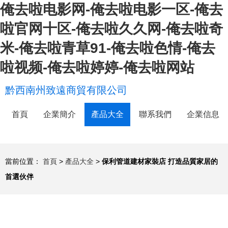
俺去啦电影网-俺去啦电影一区-俺去
啦官网十区-俺去啦久久网-俺去啦奇
米-俺去啦青草91-俺去啦色情-俺去
啦视频-俺去啦婷婷-俺去啦网站
黔西南州致遠商貿有限公司
首頁
企業簡介
產品大全
聯系我們
企業信息
當前位置：
首頁
>
產品大全
>
保利管道建材家裝店 打造品質家居的
首選伙伴