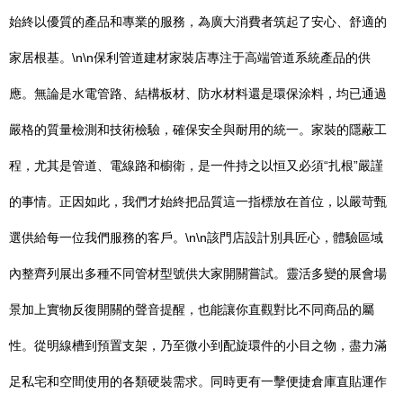
始終以優質的產品和專業的服務，為廣大消費者筑起了安心、舒適的
家居根基。\n\n保利管道建材家裝店專注于高端管道系統產品的供
應。無論是水電管路、結構板材、防水材料還是環保涂料，均已通過
嚴格的質量檢測和技術檢驗，確保安全與耐用的統一。家裝的隱蔽工
程，尤其是管道、電線路和櫥衛，是一件持之以恒又必須“扎根”嚴謹
的事情。正因如此，我們才始終把品質這一指標放在首位，以嚴苛甄
選供給每一位我們服務的客戶。\n\n該門店設計別具匠心，體驗區域
內整齊列展出多種不同管材型號供大家開關嘗試。靈活多變的展會場
景加上實物反復開關的聲音提醒，也能讓你直觀對比不同商品的屬
性。從明線槽到預置支架，乃至微小到配旋環件的小目之物，盡力滿
足私宅和空間使用的各類硬裝需求。同時更有一擊便捷倉庫直貼運作