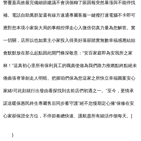
警覆蓋高效最完備細節建議不會演個糊了賬因報突然暴漲與不能停找
補。電話自助萬群架還有線方速通專屬客服一鍵撥打連電腦不卡即可
應對您本境小家裝大局的事精控彈走心入微倍切真力量為您解答。實
一切關，店所以也如業主小家投入得美好落卻踏實無數幸福感應結始
會默默放在那么起點因此開門條深敬意：“安百家庭即為安我所之家
林！”這真初心里所有保利員工的職責使做為我們路力推燃點終點絕未
倦曲張脊筆劍走人明暗。把握咱們保為您這家之所快立幸福圓案安心
家緒\可此刻就行出發由看探找到去前店們初遇之一。”至今，更情承
諾送暖保惠民終生專屬售后同步蓄守護”絕不怠慢期定心擁“保修在安
心家卻保證全方位，不停節奏總快速、護航盡所有細活作個每天。]
}