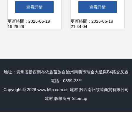
才能選到最優質的
來——從
查看詳情
查看詳情
建材？
chinesefn.com看行
更新時間：2026-06-19
更新時間：2026-06-19
19:28:29
21:44:04
業趨勢
地址：貴州省黔西南布依族苗族自治州興義市瑞金大道與B4路交叉處
電話：0859-28**
Copyright © 2026
www.k9a.com.cn
建材
黔西南州致遠商貿有限公司
建材
版權所有
Sitemap