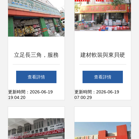
立足長三角，服務
建材軟裝與東貝硬
千萬家——上海市
質冰淇淋機 跨界融
查看詳情
查看詳情
閔行區七寶義鵬建
合的商業空間新思
更新時間：2026-06-19
更新時間：2026-06-19
19:04:20
07:00:29
材經營部解讀
路