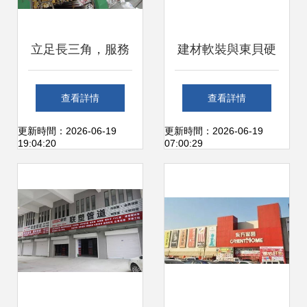
立足長三角，服務
建材軟裝與東貝硬
千萬家——上海市
質冰淇淋機 跨界融
查看詳情
查看詳情
閔行區七寶義鵬建
合的商業空間新思
更新時間：2026-06-19
更新時間：2026-06-19
19:04:20
07:00:29
材經營部解讀
路