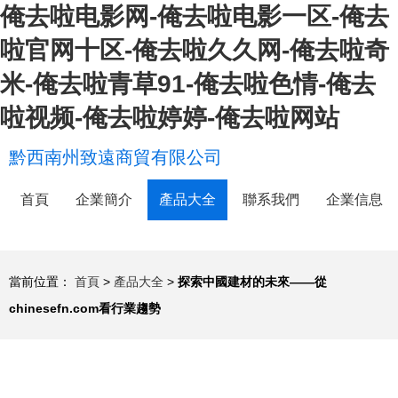
俺去啦电影网-俺去啦电影一区-俺去
啦官网十区-俺去啦久久网-俺去啦奇
米-俺去啦青草91-俺去啦色情-俺去
啦视频-俺去啦婷婷-俺去啦网站
黔西南州致遠商貿有限公司
首頁
企業簡介
產品大全
聯系我們
企業信息
當前位置：
首頁
>
產品大全
>
探索中國建材的未來——從
chinesefn.com看行業趨勢